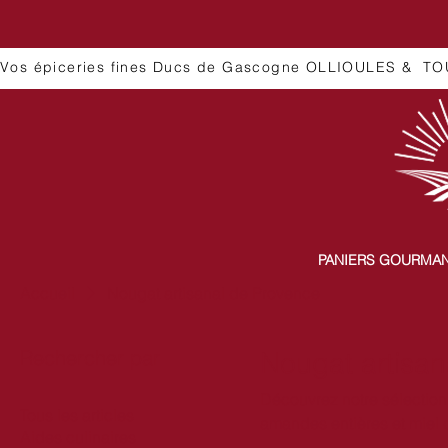
Vos épiceries fines Ducs de Gascogne OLLIOULES &  TO
PANIERS GOURMA
Accueil
Nougat artisanal de Provence
Rechercher par
Nougat artisa
Découvrez notre sélection 
Tous les articles
amandes entières et miel 
Aides culinaires
l’honneur le savoir-faire p