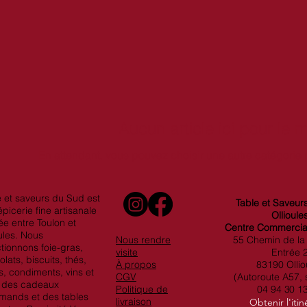
confits). Des douceurs élégantes à offrir ou à savourer, qui sublim
t de fête.
Aucun article ici pour le
En attendant, vous pouvez choisir une autre catégorie 
e et saveurs du Sud est
Table et Saveur
picerie fine artisanale
Ollioule
ée entre Toulon et
Centre Commercial
ules. Nous
​Nous rendre
55 Chemin de la
tionnons foie-gras,
visite
Entrée 
lats, biscuits, thés,
À propos
83190 Ollio
s, condiments, vins et
CGV
(Autoroute A57, s
 des cadeaux
Politique de
04 94 30 1
mands et des tables
livraison
Obtenir l'itin