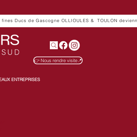
👉 Nous rendre visite📍
EAUX ENTREPRISES
 en
 à
icats