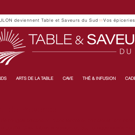
ULON deviennent Table et Saveurs du Sud
NDS
ARTS DE LA TABLE
CAVE
THÉ & INFUSION
CAD
nal de Provence
de nougats artisanaux : blanc tendre ou noir croustillant, riche
de qualité. Chez Tables et saveurs du Sud, chaque recette met
rovençal : cuisson maîtrisée, textures équilibrées et arômes dél