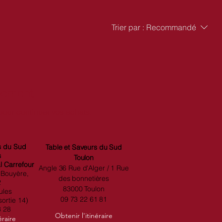
ent
Trier par :
Recommandé
 moment
pour continuer vos achats.
s du Sud
Table et Saveurs du Sud
s
Toulon
 Carrefour
Angle 36 Rue d'Alger / 1 Rue
 Bouyère,
des bonnetières
2
83000 Toulon
ules
09
73 22 61 81
ortie 14)
3 28
Obtenir l'itinéraire
éraire