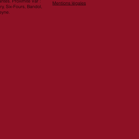
ntes. Proximité Var :
Mentions légales
ry, Six-Fours, Bandol,
eyne.