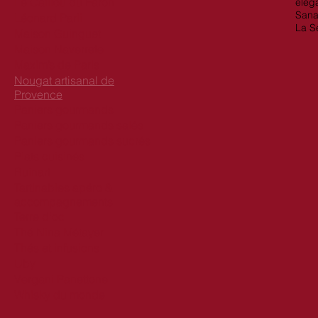
Le Caillou du Faron
éléga
Sana
Léonard Parli
La S
Maison Guinguet
Maison Naverrete
Maxim’s de Paris
Nougat artisanal de
Provence
Paniers gourmands
Paniers gourmands salés
Paniers gourmands sucrés
Plats cuisinés
Ruinart
Tartinables apéro &
accompagnements
Terre d'oc
Thé Nina Métayer
Thés et infusions
Uby
Vergani Panettone
Whisky du monde