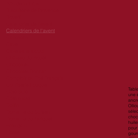
Arts de la table
Biscuiterie de Provence
Bovetti
Calendrier de l'avent
Calendriers de l'avent
Calissons
Cave
Cave sans alcool
Château du Rouët
Chocolats
Chocolats Bonnat
Comptoir du Thé Français
Confiserie Fouque
Tabl
Côté Salé
une é
Côté sucré
ancr
Dolfin
Ollio
sélec
Domaine du Suffren
choco
Domaine du Tariquet
huile
Foie gras
pour
Horae
gour