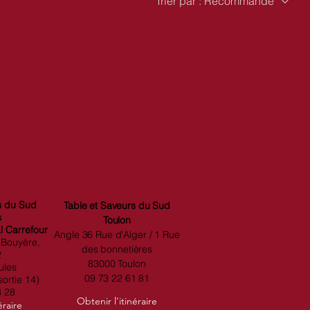
Trier par :
Recommandé
 moment
pour continuer vos achats.
s du Sud
Table et Saveurs du Sud
s
Toulon
 Carrefour
Angle 36 Rue d'Alger / 1 Rue
 Bouyère,
des bonnetières
2
83000 Toulon
ules
09
73 22 61 81
ortie 14)
3 28
Obtenir l'itinéraire
éraire