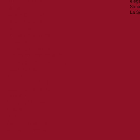
Le Caillou du Faron
éléga
Sana
Léonard Parli
La S
Maison Guinguet
Maison Naverrete
Maxim’s de Paris
Nougat artisanal de
Provence
Paniers gourmands
Paniers gourmands salés
Paniers gourmands sucrés
Plats cuisinés
Ruinart
Tartinables apéro &
accompagnements
Terre d'oc
Thé Nina Métayer
Thés et infusions
Uby
Vergani Panettone
Whisky du monde