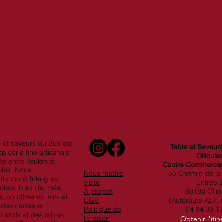
Aucun article ici pour le
En attendant, vous pouvez choisir une autre catégorie 
e et saveurs du Sud est
Table et Saveur
picerie fine artisanale
Ollioule
ée entre Toulon et
Centre Commercial
ules. Nous
​Nous rendre
55 Chemin de la
tionnons foie-gras,
visite
Entrée 
lats, biscuits, thés,
À propos
83190 Ollio
s, condiments, vins et
CGV
(Autoroute A57, s
 des cadeaux
Politique de
04 94 30 1
mands et des tables
livraison
Obtenir l'itin