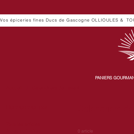
Vos épiceries fines Ducs de Gascogne OLLIOULES &  TO
PANIERS GOURMA
Accueil
Calendriers de l'avent
Rechercher par
Calendriers de
Tous les articles
Aides culinaires
0 article