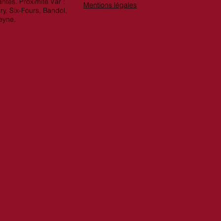
ntes. Proximité Var :
Mentions légales
ry, Six-Fours, Bandol,
eyne.