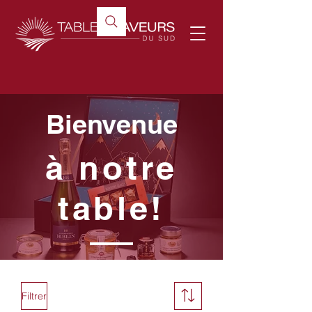
Bienvenue
à notre
table!
Filtrer