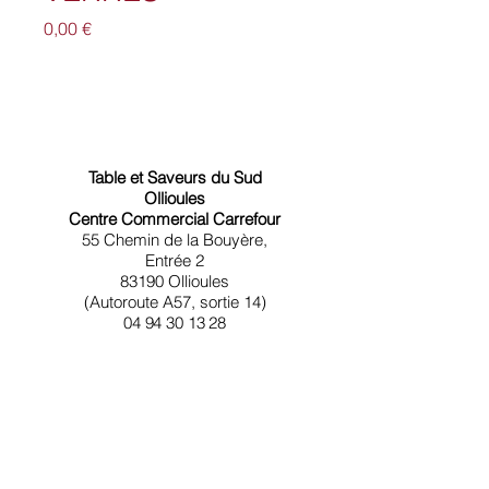
Prix
0,00 €
Table et Saveurs du Sud
Ollioules
Centre Commercial Carrefour
55 Chemin de la Bouyère,
Entrée 2
83190 Ollioules
(Autoroute A57, sortie 14)
04 94 30 13 28
Obtenir l'itinéraire
Table et Saveurs du Sud Toulon
Angle 36 Rue d'Alger / 1 Rue des